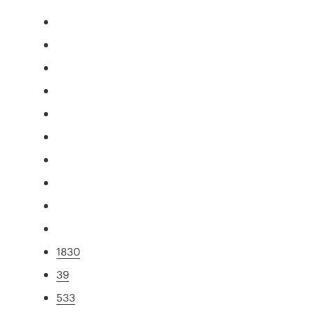
1830
39
533